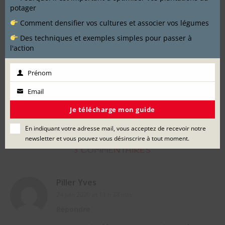
potager
Comment densifier vos cultures et associer vos légumes
Des techniques et exemples simples pour passer à
l'action
THOMAS - AU REFUGE DES GRAINES
Jardinier amateur et passionné par tout ce qui tourne
Prénom
Prénom
autour du jardin. J'aime partager ma passion au
Email
Email
travers d'articles et de vidéos.
Je télécharge mon guide
En indiquant votre adresse mail, vous acceptez de recevoir notre
newsletter et vous pouvez vous désinscrire à tout moment.
3 COMMENTAIRES
Piller Yves
24 juin 2020 at 11 h 38 min
Répondre