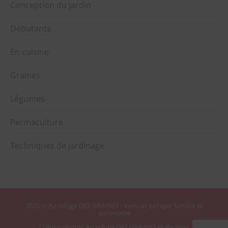
Conception du jardin
Débutants
En cuisine
Graines
Légumes
Permaculture
Techniques de jardinage
2026 © Au refuge DES GRAINES - Vers un potager familial et
autonome
Crédits photos Au refuge DES GRAINES et Pixabay