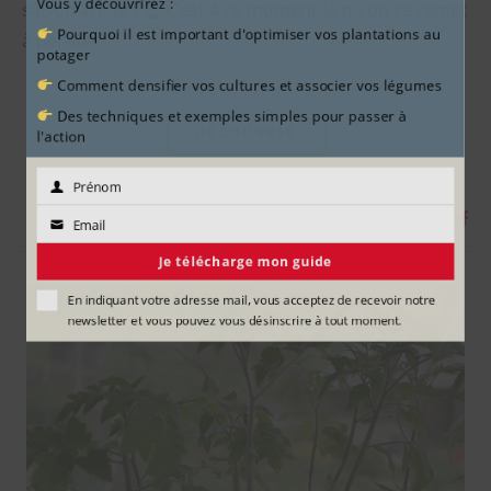
Vous y découvrirez :
saison arrive !
C’est à ce moment-là qu’on se remet
Pourquoi il est important d'optimiser vos plantations au
à penser…
potager
Comment densifier vos cultures et associer vos légumes
Des techniques et exemples simples pour passer à
DÉCOUVRIR
l'action
Prénom
Prénom
Email
Email
Je télécharge mon guide
En indiquant votre adresse mail, vous acceptez de recevoir notre
newsletter et vous pouvez vous désinscrire à tout moment.