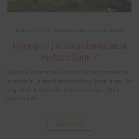
,
BIODIVERSITÉ
TECHNIQUES DE JARDINAGE
Pourquoi j’ai abandonné mon
motoculteur ?
Quand j’ai commencé à jardiner, j’ai fais comme tout
C
t
le monde et j’ai passé le motoculteur. Je ne l’ai pas fais
m
longtemps, le temps de m’apercevoir que c’était
beaucoup de…
DÉCOUVRIR
Téléchargez votre guide gratuit "7