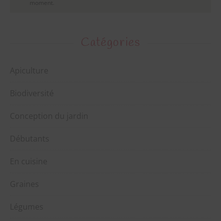
moment.
En indiquant votre adresse mail, vous acceptez de recevoir notre
newsletter et vous pouvez vous désinscrire à tout moment.
Catégories
Apiculture
Biodiversité
Conception du jardin
Débutants
En cuisine
Graines
Légumes