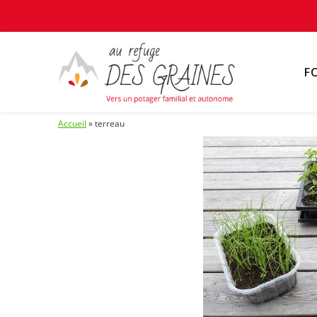
F
Accueil
»
terreau