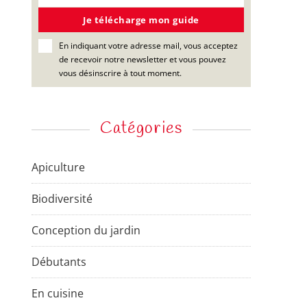
this
module
s pour maximiser vos
Je télécharge mon guide
En indiquant votre adresse mail, vous acceptez
de recevoir notre newsletter et vous pouvez
s d’autonomie alimentaire
. Nous
vous désinscrire à tout moment.
de
faire les bons choix
mais aussi
oisonne.
Catégories
ager
Apiculture
Biodiversité
Je télécharge mon guide
sletter et vous pouvez vous désinscrire
Conception du jardin
Débutants
En cuisine