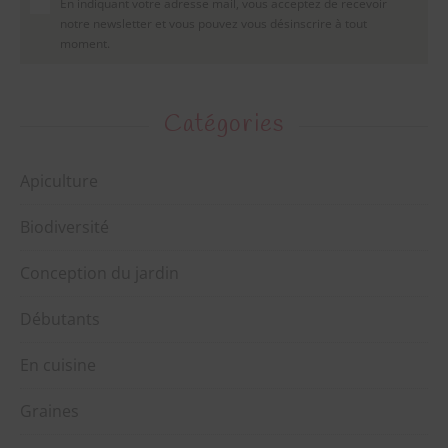
En indiquant votre adresse mail, vous acceptez de recevoir
Je télécharge mon guide
notre newsletter et vous pouvez vous désinscrire à tout
moment.
En indiquant votre adresse mail, vous acceptez de recevoir notre
newsletter et vous pouvez vous désinscrire à tout moment.
Catégories
Apiculture
Biodiversité
Conception du jardin
Débutants
En cuisine
Graines