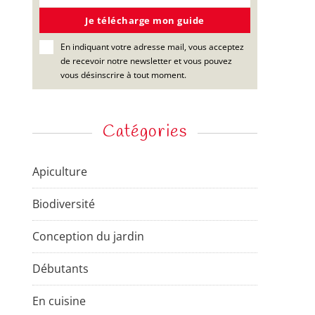
Je télécharge mon guide
Close
this
module
r maximiser vos
En indiquant votre adresse mail, vous acceptez
de recevoir notre newsletter et vous pouvez
vous désinscrire à tout moment.
tonomie alimentaire
. Nous
 les bons choix
mais aussi
Catégories
Apiculture
e télécharge mon guide
Biodiversité
et vous pouvez vous désinscrire
Conception du jardin
Débutants
En cuisine